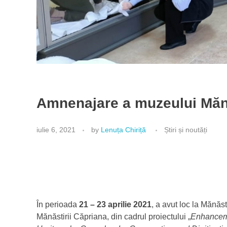
Amnenajare a muzeului Mănăs
iulie 6, 2021
by
Lenuța Chiriță
Știri și noutăți
În perioada
21 – 23 aprilie 2021
, a avut loc la Mănă
Mănăstirii Căpriana, din cadrul proiectului „
Enhanceme