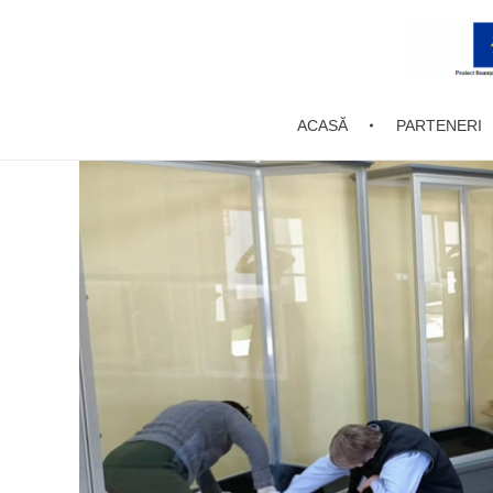
EnCaMo
ACASĂ
PARTENERI