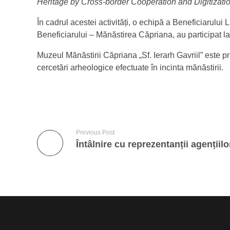
Heritage by Cross-border Cooperation and Digitizat
În cadrul acestei activități, o echipă a Beneficiarul
Beneficiarului – Mănăstirea Căpriana, au participat 
Muzeul Mănăstirii Căpriana „Sf. Ierarh Gavriil” este 
cercetări arheologice efectuate în incinta mănăstirii.
Previous Post