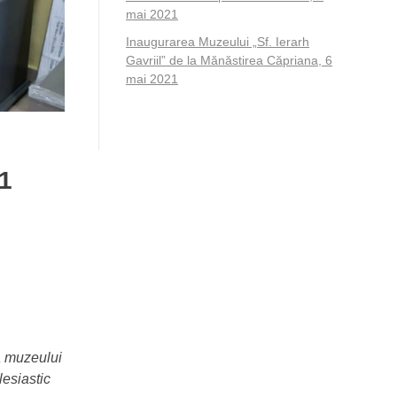
mai 2021
Inaugurarea Muzeului „Sf. Ierarh
Gavriil” de la Mănăstirea Căpriana, 6
mai 2021
21
 muzeului
esiastic