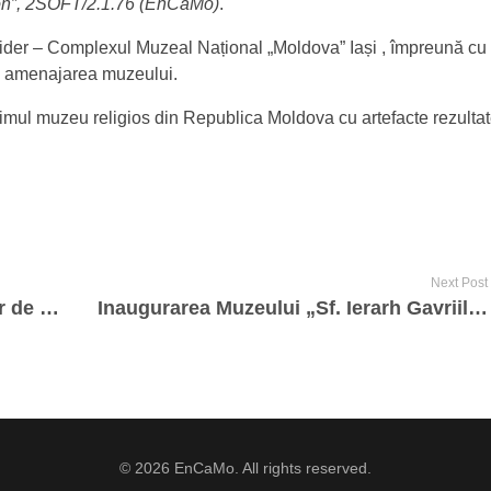
ion”, 2SOFT/2.1.76 (EnCaMo)
.
ui Lider – Complexul Muzeal Național „Moldova” Iași , împreună cu
la amenajarea muzeului.
primul muzeu religios din Republica Moldova cu artefacte rezultat
Next Post
Întâlnire cu reprezentanții agențiilor de turism, 16 aprilie 2021
Inaugurarea Muzeului „Sf. Ierarh Gavriil” de la Mănăstirea Căpriana, 6 mai 2021
© 2026 EnCaMo. All rights reserved.